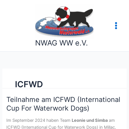
Skip
to
content
NWAG WW e.V.
ICFWD
Teilnahme am ICFWD (International
Teilnahme
am
Cup For Waterwork Dogs)
ICFWD
(International
Im September 2024 haben Team
Leonie und Simba
am
Cup
ICFWD (International Cup for Waterwork Dogs) in Millac,